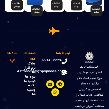
اطلاعات
اطلاعات
اطلاعات
بیشتر
بیشتر
بیشتر
اطلاعات
اطلاعات
بیشتر
بیشتر
ارتباط باما
صفحات
نماد ها
مهم
09914579226
وبلاگ
اخترشناسان
یک
نرم افزار
Astronomers@qoqnooss.com
ها
استارت‌آپ آموزشی در
دوره ها
حوزه نجوم است که با
درباره ما
E
W
T
برگزاری دوره‌های
e
h
n
پک +
v
a
l
تخصصی و کاربردی،
وسیله
e
t
e
ها
مفاهیم جذاب کیهان را
l
s
g
به علاقه‌مندان در سنین
o
a
r
p
p
a
مختلف آموزش می‌دهد.