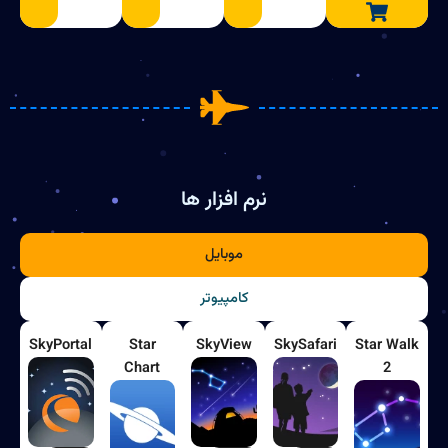
نرم افزار ها
موبایل
کامپیوتر
SkyPortal
Star
SkyView
SkySafari
Star Walk
Chart
2