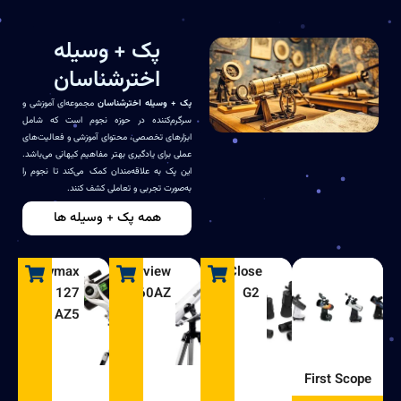
پک + وسیله
اخترشناسان
پک + وسیله اخترشناسان
مجموعه‌ای آموزشی و
سرگرم‌کننده در حوزه نجوم است که شامل
ابزارهای تخصصی، محتوای آموزشی و فعالیت‌های
عملی برای یادگیری بهتر مفاهیم کیهانی می‌باشد.
این پک به علاقه‌مندان کمک می‌کند تا نجوم را
به‌صورت تجربی و تعاملی کشف کنند.
همه پک + وسیله ها
Skymax
Stellarview
UpClose
127
60AZ
G2
AZ5
First Scope