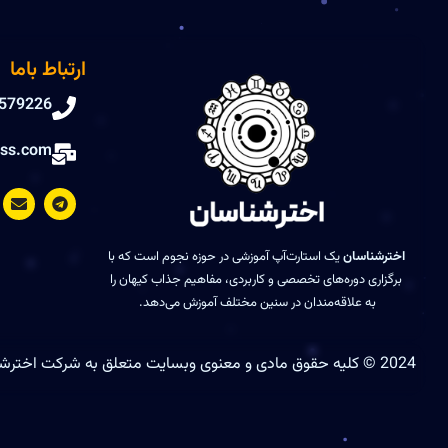
ارتباط باما
579226
ss.com
E
T
n
e
v
l
e
e
l
g
اخترشناسان
یک استارت‌آپ آموزشی در حوزه نجوم است که با
o
r
برگزاری دوره‌های تخصصی و کاربردی، مفاهیم جذاب کیهان را
p
a
به علاقه‌مندان در سنین مختلف آموزش می‌دهد.
e
m
2024 © کلیه حقوق مادی و معنوی وبسایت متعلق به شرکت اخترشناسان می باشد. این سایت توسط