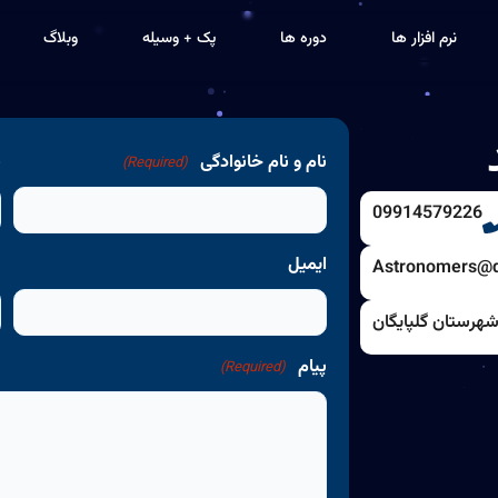
نرم افزار ها
دوره ها
پک + وسیله
وبلاگ
نام و نام خانوادگی
ش
(Required)
09914579226
ایمیل
م
Astronomers@
شهرستان گلپایگان
پیام
(Required)