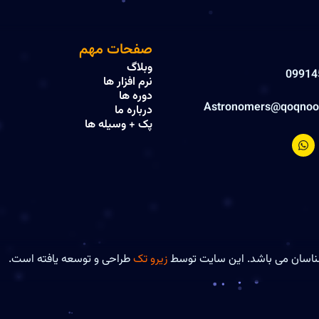
صفحات مهم
وبلاگ
09914
نرم افزار ها
دوره ها
Astronomers@qoqnoo
درباره ما
پک + وسیله ها
W
h
a
t
s
a
p
p
زیرو تک
طراحی و توسعه یافته است.