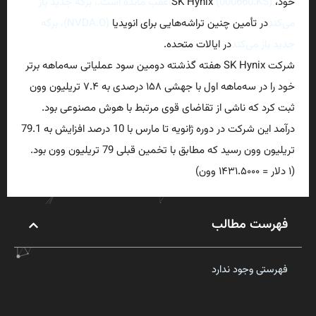
خود، SK Hynix
(000660.KS) عقب مانده است.، برگه جدید باز
می‌کند
در تأمین چنین تراشه‌هایی برای انویدیا
(NVDA.O)، برگه
جدید باز می‌کند
در ایالات متحده.
شرکت SK Hynix هفته گذشته دومین سود عملیاتی سه‌ماهه برتر
خود را در سه‌ماهه اول با جهشی ۱۵۸ درصدی به ۷.۴ تریلیون وون
ثبت کرد که ناشی از تقاضای قوی مرتبط با هوش مصنوعی بود.
درآمد این شرکت در دوره ژانویه تا مارس با 10 درصد افزایش به 79.1
تریلیون وون رسید که مطابق با تخمین قبلی 79 تریلیون وون بود.
(۱ دلار = ۱۴۳۱.۵۰۰۰ وون)
فهرست مطالب
فهرستی وجود ندارد