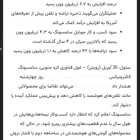
درصد افزایش به ۶.۷ تریلیون وون رسید
تحلیلگران می‌گویند ذخیره تراشه و تلفن پیش از تعرفه‌های
آمریکا به افزایش درآمد کمک می‌کند
سود کسب و کار موبایل سامسونگ به ۴.۳ تریلیون وون
رسید که بالاترین میزان در ۴ سال گذشته است
سود تراشه‌ها با ۴۲ درصد کاهش به ۱.۱ تریلیون وون رسید
سئول، 30 آوریل (رویترز) – غول فناوری کره جنوبی، سامسونگ
الکترونیکس
(005930.KS)، برگه جدید باز می‌کند
روز چهارشنبه
هشدار داد
که تعرفه‌های آمریکا
می‌تواند تقاضا برای محصولاتی
مانند تلفن‌های هوشمند را کاهش دهد و پیش‌بینی عملکرد آینده را
دشوار کند.
سامسونگ اعلام کرد که انتظار دارد کسب‌وکار نیمه‌هادی‌هایش در
طول سال با عدم قطعیت‌های بیشتری روبرو شود، در حالی که
محموله‌های گوشی‌های هوشمندش در سه‌ماهه دوم با فشار نزولی