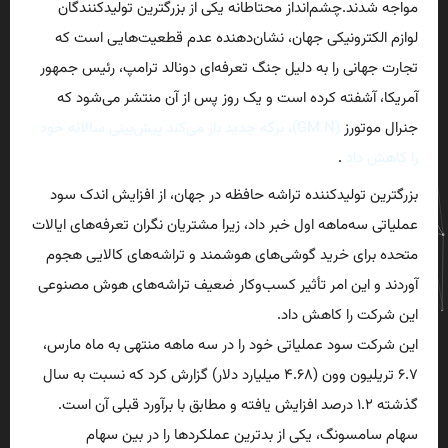
مواجه شدند.چشم‌انداز محتاطانه یکی از بزرگترین تولیدکنندگان
لوازم الکترونیکی جهان، نشان‌دهنده عدم قطعیت‌هایی است که
تجارت جهانی را به دلیل جنگ تعرفه‌ای دونالد ترامپ، رئیس جمهور
آمریکا، آشفته کرده است و یک روز پس از آن منتشر می‌شود که
جنرال موتورز
(GM.N)، برگه جدید باز می‌کند
پیش‌بینی سالانه خود
را کاهش داد
.
بزرگترین تولیدکننده تراشه حافظه در جهان، از افزایش اندک سود
عملیاتی سه‌ماهه اول خبر داد، زیرا مشتریان نگران تعرفه‌های ایالات
متحده برای خرید گوشی‌های هوشمند و تراشه‌های کالایی هجوم
آوردند و این امر تأثیر کسب‌وکار ضعیف تراشه‌های هوش مصنوعی
این شرکت را کاهش داد.
این شرکت سود عملیاتی خود را در سه ماهه منتهی به ماه مارس،
۶.۷ تریلیون وون (۴.۶۸ میلیارد دلار) گزارش کرد که نسبت به سال
گذشته ۱.۲ درصد افزایش یافته و مطابق با برآورد قبلی آن است.
سهام سامسونگ، یکی از بدترین عملکردها را در بین سهام