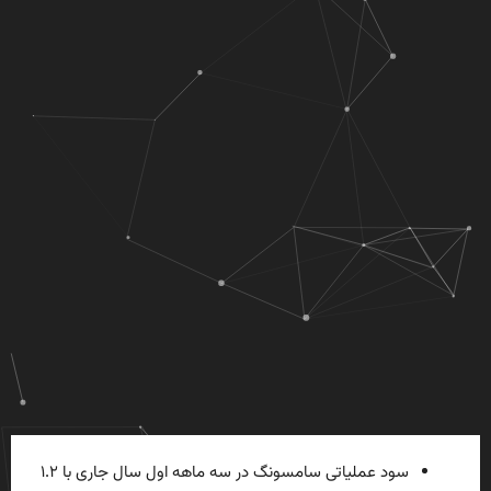
سود عملیاتی سامسونگ در سه ماهه اول سال جاری با ۱.۲