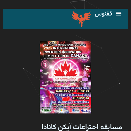
رش
ه
ققنوس
حتوا
مسابقه اختراعات آیکن کانادا