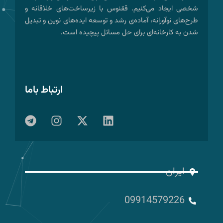
شخصی ایجاد می‌کنیم. ققنوس با زیرساخت‌های خلاقانه و
طرح‌های نوآورانه، آماده‌ی رشد و توسعه ایده‌های نوین و تبدیل
شدن به کارخانه‌ای برای حل مسائل پیچیده است.
ارتباط باما
T
I
X
L
e
n
-
i
l
s
t
n
e
t
w
k
g
a
i
e
r
g
t
d
ایران
a
r
t
i
m
a
e
n
09914579226
m
r