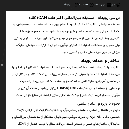
مدیر
جولای 7, 2025
12:38 ب.ظ
بدون دیدگاه
بررسی رویداد | مسابقه بین‌المللی اختراعات iCAN کانادا
مسابقه بین‌المللی iCAN کانادا یکی از رویدادهای مهم و شناخته‌شده در عرصه نوآوری و
اختراعات جهانی است که هرساله در شهر تورنتو و با حضور صدها مخترع، پژوهشگر،
کارآفرین و فعال حوزه فناوری از سراسر جهان برگزار می‌شود. این رویداد به عنوان بستری
برای معرفی ایده‌ها، ثبت اختراعات، نمایش نوآوری‌ها و ایجاد ارتباطات حرفه‌ای، جایگاه
ویژه‌ای در میان رویدادهای علمی و فناوری دارد.
ساختار و اهداف رویداد
iCAN تنها یک رقابت نیست؛ بلکه رویدادی جامع است که به شرکت‌کنندگان این امکان را
می‌دهد تا اختراعات خود را معرفی کرده، در مسابقه بین‌المللی شرکت کنند و در کنار آن از
فرصت‌های آموزشی، نمایشگاهی و شبکه‌سازی استفاده کنند. این رویداد با حمایت
نهادهایی از جمله انجمن اختراعات کانادا (TISIAS) برگزار می‌شود و هدف آن ترویج
نوآوری، تسهیل فرایند ثبت اختراع و کمک به تجاری‌سازی ایده‌ها در سطح جهانی است.
نحوه داوری و اعتبار علمی
داوری در iCAN بر اساس معیارهایی نظیر نوآوری، خلاقیت، قابلیت اجرا، ارزش افزوده،
پتانسیل بازار و ارائه حرفه‌ای صورت می‌گیرد. تیم داوران متشکل از متخصصان بین‌المللی و
نمایندگان سازمان‌های علمی و صنعتی است. دریافت مدال یا دیپلم افتخار از iCAN،