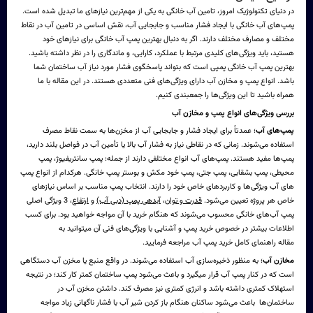
در دنیای تکنولوژیک امروز، تامین آب خانگی به یکی از مهم‌ترین نیازهای ما تبدیل شده است.
پمپ‌های آب خانگی با ایجاد فشار مناسب و جابجایی آب، نقش اساسی در تامین آب در نقاط
مختلف و مصارف مختلف دارند. اگر به دنبال بهترین پمپ آب خانگی برای نیازهای خود
هستید، باید ویژگی‌های کلیدی مرتبط با عملکرد، کارایی، و ماندگاری را در نظر داشته باشید.
بهترین
پمپ آب خانگی
پمپی است که بتواند پاسخگوی فشار مورد نیاز آب ساختمان شما
باشد. ا
نواع پمپ و مخازن
آب دارای ویژگی‌های فنی متعددی هستند. در این مقاله با ما
همراه باشید تا این ویژگی‌ها را جمعبندی کنیم.
بررسی ویژگی‌های انواع پمپ و مخازن آب
پمپ‌های آب
؛ عمدتاً برای ایجاد فشار و جابجایی آب از مخزن‌ها به سمت نقاط مصرف
استفاده می‌شوند. زمانی که در نقاطی نیاز به فشار آب بالا یا تأمین آب در فواصل بلند دارید،
پمپ‌ها مفید هستند. پمپ‌های آب انواع مختلفی دارند از جمله: پمپ سانتریفیوژ، پمپ
محیطی، پمپ بشقابی، پمپ جتی، پمپ خود مکش و بوستر پمپ خانگی. هرکدام از انواع پمپ
های آب ویژگی‌ها و کاربردهای خاص خود را دارند. انتخاب پمپ مناسب بر اساس نیازهای
خاص هر پروژه تعیین می‌شود.
قدرت و توان
،
آبدهی پمپ (دبی آب)
و
ارتفاع
، 3 ویژگی اصلی
پمپ آب‌های خانگی محسوب می‌شوند که هنگام خرید با آن مواجه خواهید بود. برای کسب
اطلاعات بیشتر در خصوص خرید پمپ و آشنایی با ویژگی‌های فنی آن میتوانید به
مقاله
راهنمای کامل خرید پمپ آب
مراجعه فرمایید.
مخازن آب
؛ به منظور ذخیره‌سازی آب استفاده می‌شوند. در واقع منبع یا مخزن آب دستگاهی
است که در کنار پمپ آب قرار میگیرد و باعث می‌شود پمپ ساختمان کمتر کار کند؛ در نتیجه
استهلاک کمتری داشته باشد و انرژی کمتری نیز مصرف کند. داشتن مخزن آب در
ساختمان‌ها باعث می‌شود ساکنان هنگام باز کردن شیر آب با فشار ناگهانی زیاد مواجه