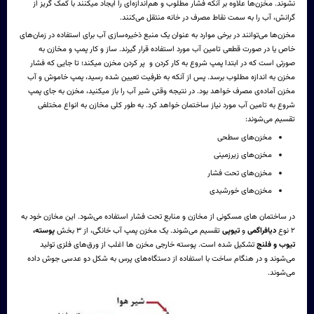
نشوند. مخزن‌ها علاوه بر آنکه فشار مطلوب و هم‌اندازه‌ای را ایجاد میکنند با کمک گریز از
گرانش، آب را به سمت نقاط مصرف در خانه منتقل می‌کنند.
مخزن‌ها می‌توانند در برخی موارد به عنوان یک منبع ذخیره‌سازی آب برای استفاده در زمان‌های
خاص یا در صورت قطعی تامین آب مورد استفاده قرار گیرند. ساز و کار پمپ و مخازن به
صورتی است که در ابتدا پمپ شروع به کار کردن و پر کردن مخزن میکند؛ تا جایی که فشار
مخزن به اندازه مطلوب برسد. پس از آنکه به ظرفیت تعیین شده رسید، پمپ خاموش و آب
مخزن آماده‌ی مصرف خواهد بود. در نتیجه وقتی شیر آب را باز میکنید، مخزن به جای پمپ
شروع به تامین آب مورد نیاز ساختمان خواهد کرد. به طور کلی مخازن به انواع مختلفی
تقسیم می‌شوند:
مخزن‌های سطحی
مخزن‌های زیرزمینی
مخزن‌های تحت فشار
مخزن‌های خورشیدی
در ساختمان های مسکونی از مخازن و
منابع تحت فشار
استفاده می‌شود. این مخازن خود به
۲ نوع
دیافراگمی
و
تیوپی
تقسیم می‌شوند. یک مخزن پمپ آب خانگی، از ۳ بخش
پوسته،
تیوب و فلنج
تشکیل شده است. پوسته خارجی مخزن ها اغلب از ورق‌های فلزی تولید
می‌شوند و در هنگام ساخت با استفاده از دستگاه‌های پرس به شکل دو عدسی جوش داده
می‌شوند.