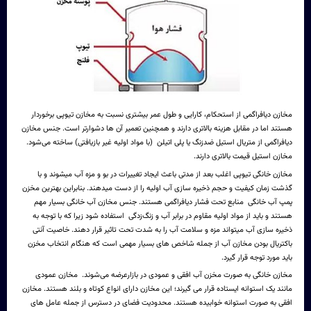
مخازن دیافراگمی از استحکام، کارایی و طول عمر بیشتری نسبت به مخازن تیوپی برخوردار
هستند اما در مقابل هزینه بالاتری دارند و همچنین تعمیر آن ها دشوارتر است. جنس مخازن
دیافراگمی از متریال استیل ضدزنگ یا پلی اتیلن (با مواد اولیه غیر بازیافتی) ساخته می‌شود.
مخازن استیل قیمت بالاتری دارند.
مخازن خانگی تیوپی اغلب بعد از مدتی باعث ایجاد تغییرات در بو و مزه آب میشوند و با
گذشت زمان کیفیت و حجم ذخیره سازی آب اولیه را از دست میدهند. بنابراین بهترین مخزن
پمپ آب خانگی منابع تحت فشار دیافراگمی هستند. جنس مخازن آب خانگی بسیار مهم
هستند و باید از مواد اولیه مقاوم در برابر آب و زنگ‌زدگی استفاده شود زیرا که با توجه به
ذخیره سازی آب میتواند مزه و سلامت آب را به شدت تحت تاثیر قرار دهند. خاصیت آنتی
باکتریال بودن مخازن آب از جمله شاخص های بسیار مهمی است که هنگام انتخاب مخزن
باید مورد توجه قرار گیرد.
مخازن خانگی به صورت مخزن آب افقی و عمودی در بازارعرضه می‌شوند. مخازن عمودی
مانند یک استوانه ایستاده قرار می گیرند؛ این مخازن دارای انواع کوتاه و بلند هستند. مخازن
افقی به صورت استوانه خوابیده هستند. محدودیت فضای در دسترس از جمله عامل های