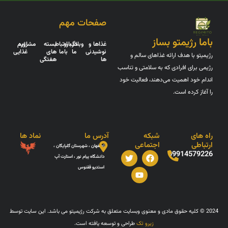
صفحات مهم
باما رژیمتو بساز
غذاها و
وبلاگ
درباره
ارتباط
بسته
مشاوره
رژیم
نوشیدنی
ما
باما
های
غذایی
رژیمیتو با هدف ارائه غذاهای سالم و
ها
هفتگی
رژیمی برای افرادی که به سلامتی و تناسب
اندام خود اهمیت می‌دهند، فعالیت خود
را آغاز کرده است.
راه های
شبکه
آدرس ما
نماد ها
ارتباطی
اجتماعی
اصفهان ، شهرستان گلپایگان ،
T
Y
F
09914579226
دانشگاه پیام نور ، استارت آپ
w
o
a
i
u
c
استدیو ققنوس
t
t
e
t
u
b
e
b
o
r
e
o
k
2024 © کلیه حقوق مادی و معنوی وبسایت متعلق به شرکت رژیمیتو می باشد. این سایت توسط
زیرو تک
طراحی و توسعه یافته است.