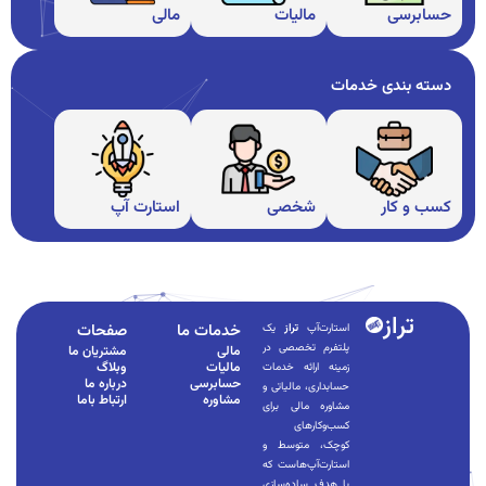
حسابرسی
مالیات
مالی
دسته بندی خدمات
کسب و کار
شخصی
استارت آپ
تراز
خدمات ما
صفحات
استارت‌آپ
تراز
یک
پلتفرم تخصصی در
مالی
مشتریان ما
مالیات
وبلاگ
زمینه ارائه خدمات
حسابرسی
درباره ما
حسابداری، مالیاتی و
مشاوره
ارتباط باما
مشاوره مالی برای
کسب‌وکارهای
کوچک، متوسط و
استارت‌آپ‌هاست که
با هدف ساده‌سازی