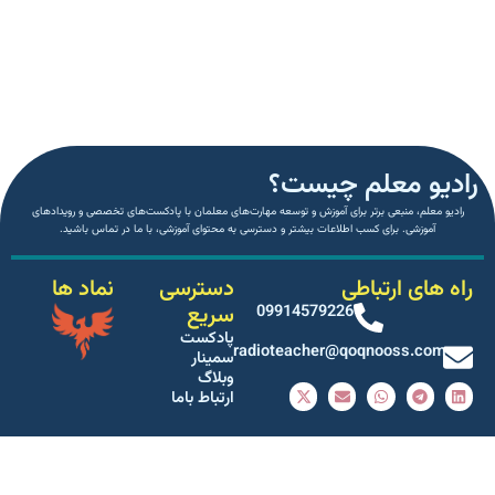
رادیو معلم چیست؟
رادیو معلم، منبعی برتر برای آموزش و توسعه مهارت‌های معلمان با پادکست‌های تخصصی و رویدادهای
آموزشی. برای کسب اطلاعات بیشتر و دسترسی به محتوای آموزشی، با ما در تماس باشید.
راه های ارتباطی
دسترسی
نماد ها
سریع
09914579226
پادکست
radioteacher@qoqnooss.com
سمینار
وبلاگ
X
E
W
T
L
ارتباط باما
-
n
h
e
i
t
v
a
l
n
w
e
t
e
k
i
l
s
g
e
t
o
a
r
d
t
p
p
a
i