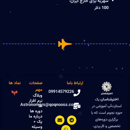
شهریه برای خارج ایران:
100 دلار
ارتباط باما
صفحات
نماد ها
مهم
09914579226
وبلاگ
اخترشناسان
یک
نرم افزار
Astronomers@qoqnooss.com
ها
استارت‌آپ آموزشی در
دوره ها
حوزه نجوم است که با
درباره ما
E
W
T
برگزاری دوره‌های
e
h
n
پک +
v
a
l
تخصصی و کاربردی،
وسیله