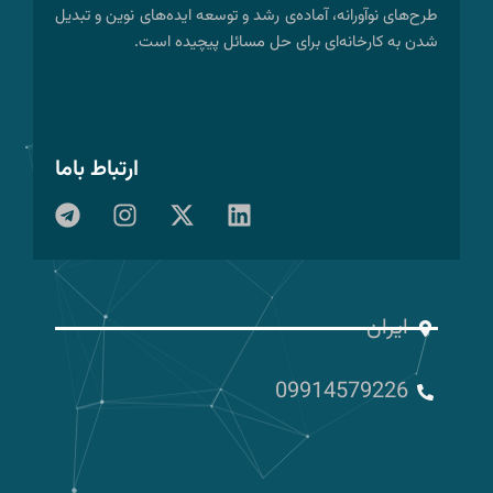
طرح‌های نوآورانه، آماده‌ی رشد و توسعه ایده‌های نوین و تبدیل
شدن به کارخانه‌ای برای حل مسائل پیچیده است.
ارتباط باما
T
I
X
L
e
n
-
i
l
s
t
n
e
t
w
k
g
a
i
e
r
g
t
d
ایران
a
r
t
i
m
a
e
n
09914579226
m
r