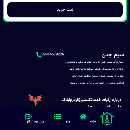
سیم چین
09914579226
استارت‌آپ
سیم چین
با ارائه خدمات برقی تخصصی و
حرفه‌ای، به مشتریان کمک می‌کند تا نیازهای برقی
خود را به بهترین شکل ممکن برطرف کنند. برای
دریافت مشاوره و خدمات، با ما در تماس باشید.
درباره
ارتباط
خدمات
تکنسین
کارفرما
وبلاگ
ما
باما
ها
2024 © کلیه حقوق مادی و معنوی وبسایت متعلق به شرکت سیم چین می باشد. این سایت توسط
زیرو تک
طراحی و توسعه
خانه
منو
مشاوره رایگان
یافته است.