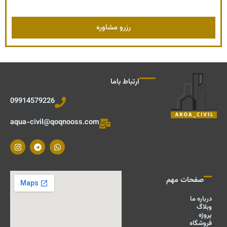
ارتباط باما
09914579226
aqua-civil@qoqnooss.com
I
T
W
n
e
h
s
l
a
t
e
t
a
g
s
صفحات مهم
g
r
a
r
a
p
a
m
p
درباره ما
m
وبلاگ
پروژه
فروشگاه