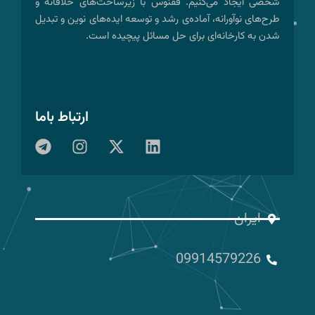
شخصی ایجاد می‌کنیم. ققنوس با زیرساخت‌های خلاقانه و
طرح‌های نوآورانه، آماده‌ی رشد و توسعه ایده‌های نوین و تبدیل
شدن به کارخانه‌ای برای حل مسائل پیچیده است.
ارتباط باما
T
I
X
L
e
n
-
i
l
s
t
n
e
t
w
k
g
a
i
e
r
g
t
d
ایران
a
r
t
i
m
a
e
n
09914579226
m
r