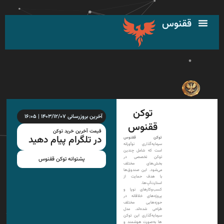
پرش
به
ققنوس
محتوا
توکن
آخرین بروزرسانی ۱۴۰۳/۱۲/۰۷ | ۱۶:۰۵
ققنوس
قیمت آخرین خرید توکن
در تلگرام پیام دهید
توکن ققنوس
سرمایه‌گذاری نوآورانه
است که شامل چندین
توکن تخصصی در
پشتوانه توکن ققنوس
بخش‌های مختلف
می‌شود. این صندوق‌ها
با هدف حمایت از
استارت‌آپ‌ها،
کسب‌وکارهای نوپا و
پروژه‌های خلاقانه در
حوزه‌هایی مختلف
طراحی شده‌اند. مدل
سرمایه‌گذاری این توکن
ها به‌صورت هوشمند و