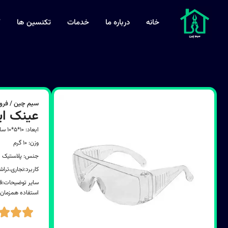
خانه
درباره ما
خدمات
تکنسین ها
ک
سیم چین / فرو
عینک ایمن
ابعاد: ۱۰*۵*۱۰ سانتی‌متر
وزن: ۱۰ گرم
جنس: پلاستیک
کاربرد:نجاری،تر
سایر توضیحات:قا
استفاده همزمان 