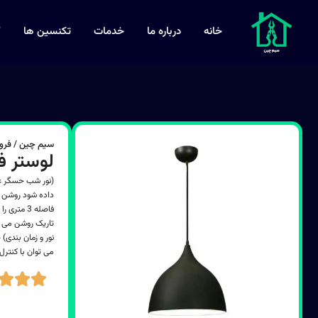
خانه
درباره ما
خدمات
تکنسین ها
ک
سیم چین / فرو
لوستر فلز
فاصله 3 م
تاریک روشن می ش
نور و زمان بندی)
می توان با کنترل از راه دور از آ