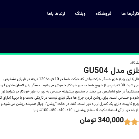
ارفرما ها
فروشگاه
وبلاگ
ارتباط باما
شگاه
ی مدل GU504
(نور شب حسگر عالی) این چراغ های حسگر حرکت وقتی که حرکت شما در 10 فوت/120 درجه در تاریکی تشخیص
داده شود روشن می شود. 30 ثانیه پس از خروج شما به طور خودکار خاموش می شود. حسگر بدن انسان مادون قرمز
تری را مستقیماً در جلو تشخیص می دهد. با سنسور پیشرفته حساس به نور، به طور خودکار در شرایط نور
ود و حساس است. برای روشن کردن چراغ ها دیگر نیازی نیست در تاریکی دست و پا بزنی! (دارای ک
 چراغ کابینت دارای یک کنترل از راه دور است. فقط در حالت “روشن”، چراغ همیشه روشن می شود و
ن استفاده کرد. 4 سطح روشنایی: 10٪، 40٪، 80٪، 100٪. و با
340,000 تومان