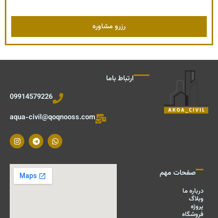
ارتباط باما
09914579226
aqua-civil@qoqnooss.com
I
T
W
n
e
h
s
l
a
t
e
t
a
g
s
صفحات مهم
g
r
a
r
a
p
a
m
p
درباره ما
m
وبلاگ
پروژه
فروشگاه