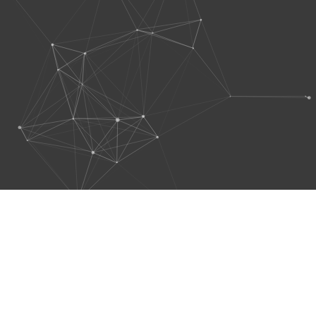
مشاهده پروژه ها
همکاری در زیروتک
رزرو مشاوره
درباره
سوالات
مقالات
09914579226
ما
متداول
ما