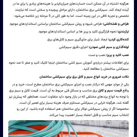
هرگونه اشتباه در آن ممکن است خسارت‌های جبران‌ناپذیر یا هزینه‌های زیادی را برای ما در
آینده ایجاد کند. سیم‌کشی برق ساختمان، دارای مراحل پیچیده و سختی است که نیازمند
تخصص و تجربه کافی در این زمینه است. اما به طور کلی در 5 مرحله زیر خلاصه می‌شود:
طراحی و نقشه‌کشی؛
طراحی شیوه و روش سیم‌کشی ساختمان براساس استانداردهای موجود
ترازبندی؛
نحوه قرارگیری کلید و پریز ها بر اساس استانداردهای موجود
کنده‌کاری کردن؛
ایجاد شیار برای جای‌گیری سیم ‌و کابل‌های برق
لوله‌گذاری و سیم کشی نمودن؛
اجرای دقیق سیم‌کشی
نصب کلید و پریز؛
نصب و تست
برای اطلاعات بیشتر درباره‌ی
آموزش سیم کشی ساختمان اینجا
کلیک کنید و صفر تا صد نحوه
سیم‌کشی ساختمان را مطالعه کنید.
نکات ضروری در خرید انواع سیم و کابل برق برای سیم‌کشی ساختمان
یکی از موارد مهمی که درکنار نصب و اجرای سیم‌کشی برق ساختمان مطرح است، خرید و در
واقع
قیمت سیم و کابل
برق مناسب و مسائل فنی مربوط به آن است. قیمت کابل و سیم برق
با توجه به انواع برندهای مختلفی که در بازار وجود دارد متفاوت است. همانطور که پیش‌تر نیز
گفته شد، هرگونه خرابی در سیم‌کشی مستلزم صرف هزینه بسیار برای تعمیر آن است.
مخصوصا اگر از روش سیم‌کشی توکار برای ساختمان هم استفاده کرده‌ باشید. از این رو
انتخاب سیم مناسب و قابل اعتماد بسیار اهمیت پیدا می‌کند.