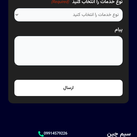
نوع خدمات را انتخاب کنید
(Required)
پیام
سیم چین
09914579226