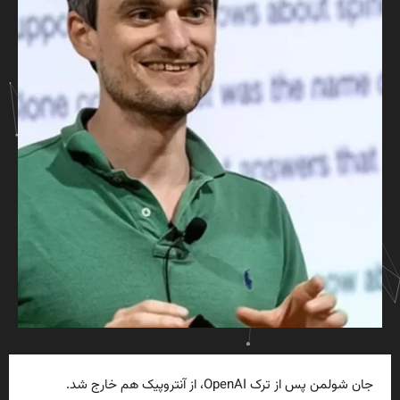
جان شولمن پس از ترک OpenAI، از آنتروپیک هم خارج شد.