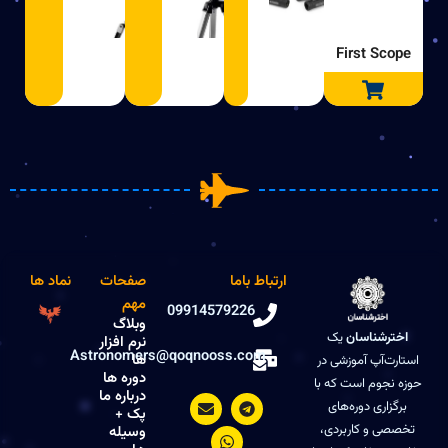
First Scope
ارتباط باما
صفحات
نماد ها
مهم
09914579226
وبلاگ
اخترشناسان
یک
نرم افزار
Astronomers@qoqnooss.com
ها
استارت‌آپ آموزشی در
دوره ها
حوزه نجوم است که با
درباره ما
E
W
T
برگزاری دوره‌های
e
h
n
پک +
v
a
l
تخصصی و کاربردی،
وسیله
e
t
e