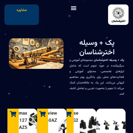
مشاوره
پک + وسیله
اخترشناسان
پک + وسیله اخترشناسان
مجموعه‌ای آموزشی و
سرگرم‌کننده در حوزه نجوم است که شامل
ابزارهای تخصصی، محتوای آموزشی و
فعالیت‌های عملی برای یادگیری بهتر مفاهیم
کیهانی می‌باشد. این پک به علاقه‌مندان کمک
می‌کند تا نجوم را به‌صورت تجربی و تعاملی کشف
کنند.
Skymax
Stellarview
UpClose
127
60AZ
G2
AZ5