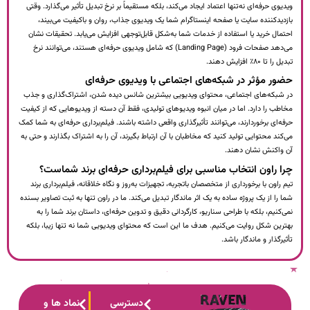
ویدیوی حرفه‌ای نه‌تنها اعتماد ایجاد می‌کند، بلکه مستقیماً بر نرخ تبدیل تأثیر می‌گذارد. وقتی
بازدیدکننده سایت یا صفحه اینستاگرام شما یک ویدیوی جذاب، روان و باکیفیت می‌بیند،
احتمال خرید یا استفاده از خدمات شما به‌شکل قابل‌توجهی افزایش می‌یابد. تحقیقات نشان
می‌دهد صفحات فرود (Landing Page) که شامل ویدیوی حرفه‌ای هستند، می‌توانند نرخ
تبدیل را تا ۸۰٪ افزایش دهند.
حضور مؤثر در شبکه‌های اجتماعی با ویدیوی حرفه‌ای
در شبکه‌های اجتماعی، محتوای ویدیویی بیشترین شانس دیده شدن، اشتراک‌گذاری و جذب
مخاطب را دارد. اما در میان انبوه ویدیوهای تولیدی، فقط آن دسته از ویدیوهایی که از کیفیت
حرفه‌ای برخوردارند، می‌توانند تأثیرگذاری واقعی داشته باشند. فیلم‌برداری حرفه‌ای به شما کمک
می‌کند محتوایی تولید کنید که مخاطبان با آن ارتباط بگیرند، آن را به اشتراک بگذارند و حتی به
آن واکنش نشان دهند.
چرا راون انتخاب مناسبی برای فیلم‌برداری حرفه‌ای برند شماست؟
تیم راون با برخورداری از متخصصان باتجربه، تجهیزات به‌روز و نگاه خلاقانه، فیلم‌برداری برند
شما را از یک پروژه ساده به یک اثر ماندگار تبدیل می‌کند. ما در راون تنها به ثبت تصاویر بسنده
نمی‌کنیم، بلکه با طراحی سناریو، کارگردانی دقیق و تدوین حرفه‌ای، داستان برند شما را به
بهترین شکل روایت می‌کنیم. هدف ما این است که محتوای ویدیویی شما نه تنها زیبا، بلکه
تأثیرگذار و ماندگار باشد.
دسترسی
نماد ها و