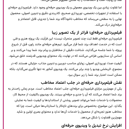
صدا و روایت است و احساسات را به شکلی عمیق‌تر منتقل می‌کند.
اما تفاوت زیادی بین یک ویدیوی معمولی و یک ویدیوی حرفه‌ای وجود دارد. فیلم‌برداری حرفه‌ای
با استفاده از تجهیزات تخصصی، نورپردازی صحیح، کادربندی دقیق و تدوین اصولی، محصول
نهایی را به سطحی می‌رساند که مخاطب ناخودآگاه برند شما را جدی‌تر، قابل اعتمادتر و
حرفه‌ای‌تر درک می‌کند.
فیلم‌برداری حرفه‌ای؛ فراتر از یک تصویر زیبا
فیلم‌برداری حرفه‌ای فقط ثبت چند تصویر متحرک نیست؛ این فرآیند، یک پروژه هنری و فنی
است که در خدمت اهداف برند شما قرار می‌گیرد. تیم‌های حرفه‌ای مانند راون، قبل از شروع
پروژه، با شما جلسه می‌گذارند، شناخت دقیقی از مخاطبان و پیام برند شما پیدا می‌کنند و بر
اساس آن سناریویی طراحی می‌کنند که در نهایت، یک محتوای ویدیویی قدرتمند خلق می‌شود.
کیفیت صدا، نورپردازی اصولی، زوایای مناسب دوربین و تدوین جذاب، جزئیاتی هستند که در
مجموع، اثربخشی ویدیو را چند برابر می‌کنند. یک ویدیوی آماتور نه تنها تأثیری نمی‌گذارد، بلکه
ممکن است اعتبار برند شما را زیر سوال ببرد.
نقش فیلم‌برداری حرفه‌ای در جلب اعتماد مخاطب
یکی از مهم‌ترین مزایای فیلم‌برداری حرفه‌ای، جلب اعتماد مخاطب است. مردم زمانی راحت‌تر به
برند شما اعتماد می‌کنند که آن را جدی و حرفه‌ای ببینند. یک ویدیوی باکیفیت از محیط کار،
محصولات یا خدمات شما می‌تواند تصویر روشنی از استانداردها و کیفیت شما به نمایش
بگذارد. این موضوع، به‌خصوص برای برندهای تازه‌کار یا استارتاپ‌ها حیاتی است، چرا که
مخاطب هنوز تجربه‌ای از محصول یا خدمات آن‌ها ندارد و محتوای بصری اولین و شاید
مهم‌ترین قضاوت را شکل می‌دهد.
افزایش نرخ تبدیل با ویدیوی حرفه‌ای