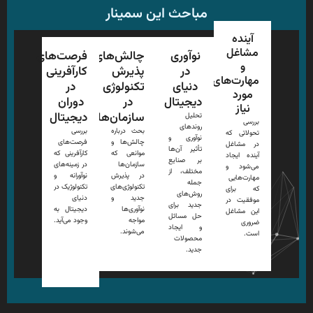
مباحث این سمینار
آینده
مشاغل
نوآوری
چالش‌های
فرصت‌های
و
در
پذیرش
کارآفرینی
مهارت‌های
دنیای
تکنولوژی
در
مورد
دیجیتال
در
دوران
نیاز
سازمان‌ها
دیجیتال
تحلیل
بررسی
روندهای
بحث درباره
بررسی
تحولاتی که
نوآوری و
چالش‌ها و
فرصت‌های
در مشاغل
تأثیر آن‌ها
موانعی که
کارآفرینی که
آینده ایجاد
بر صنایع
سازمان‌ها
در زمینه‌های
می‌شود و
مختلف، از
در پذیرش
نوآورانه و
مهارت‌هایی
جمله
تکنولوژی‌های
تکنولوژیک در
که برای
روش‌های
جدید و
دنیای
موفقیت در
جدید برای
نوآوری‌ها
دیجیتال به
این مشاغل
حل مسائل
مواجه
وجود می‌آید.
ضروری
و ایجاد
می‌شوند.
است.
محصولات
جدید.