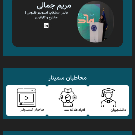
مریم جمالی
فاندر استارتاپ استودیو ققنوس |
مخترع و کارآفرین
L
i
n
k
e
d
i
n
مخاطبان سمینار
دانشجویان
افراد علاقه مند
صاحبان کسب‌وکار