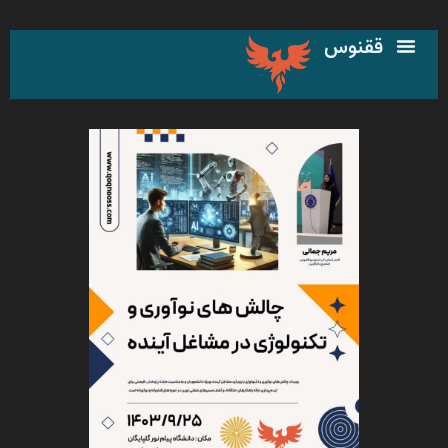
رش
ه
ققنوس
حتوا