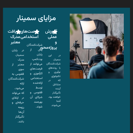
مزایای سمینار
آموزش
فرصت‌های
دریافت
عملی
استخدامی
مدرک
و
معتبر
شرکت‌کنندگان
پروژه‌محور
پس از
در پایان
پایان
سمینار،
در این
بوت‌کمپ
سمینار،
مدرک
شرکت‌کنندگان
می‌توانند از
معتبر از
با روندهای
فرصت‌های
سوی
نوآوری و
کارآموزی و
ققنوس به
تکنولوژی
استخدامی
شرکت‌کنندگان
که در
ارائه‌شده
ارائه
مشاغل
توسط
می‌شود،
آینده
ققنوس و
تأثیرگذار
که می‌تواند
خواهند بود،
شرکای آن
در ارتقای
آشنا
بهره‌مند
حرفه‌ای و
می‌شوند.
شوند.
رزومه
آن‌ها
تأثیرگذار
باشد.