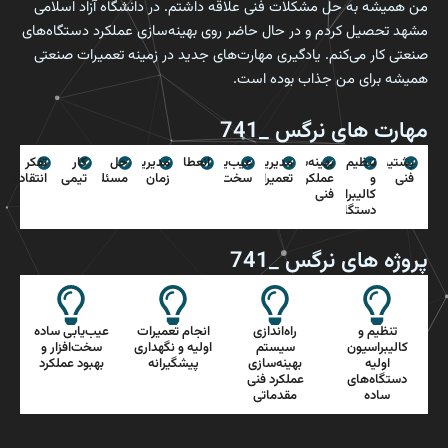
من همیشه به حل مشکلات فنی علاقه داشتم. در دانشگاه آزاد اسلامی
مشهد تحصیل کردم و در حال حاضر روی بهینه‌سازی عملکرد دستگاه‌های
صنعتی کار می‌کنم. یادگیری مهارت‌های جدید در زمینه تعمیرات صنعتی
همیشه برای من جذاب بوده است.
مهارت های نرگس _741
پشتیبانی
تنظیم
بهینه‌سازی
مدیریت
عیب‌یابی
انعطاف‌پذیری
مدیریت
حل
کار
تفکر
فنی
و
عملکرد
تعمیرات
سخت‌افزار
زمان
مسئله
تیمی
انتقادی
فنی
کالیبراسیون
دستگاه‌ها
پروژه های نرگس _741
تنظیم و
راه‌اندازی
انجام تعمیرات
عیب‌یابی ساده
کالیبراسیون
سیستم
اولیه و نگهداری
سخت‌افزار و
اولیه
بهینه‌سازی
پیشگیرانه
بهبود عملکرد
دستگاه‌های
عملکرد فنی
ساده
مقدماتی