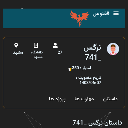
رش
ه
ققنوس
حتوا
نرگس
27
مشهد
دانشگاه
_741
مشهد
امتیاز : 350
تاریخ عضویت :
1403/06/07
داستان
مهارت ها
پروژه ها
داستان نرگس _741