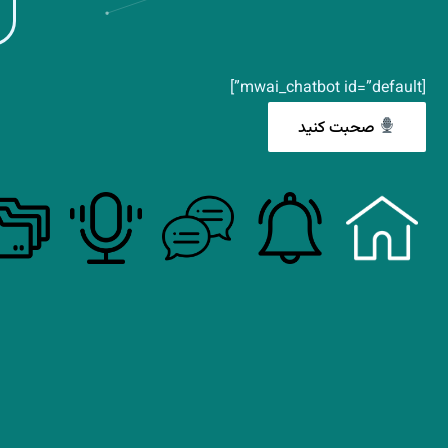
[mwai_chatbot id=”default”]
صحبت کنید